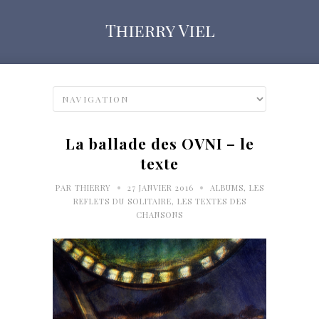
La ballade des OVNI – le
texte
•
•
PAR
THIERRY
27 JANVIER 2016
ALBUMS
,
LES
REFLETS DU SOLITAIRE
,
LES TEXTES DES
CHANSONS